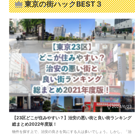
東京
の街ハックBEST３
2024/6/23
【23区どこが住みやすい？】治安の悪い街と良い街ランキング
総まとめ2022年度版！
物件を探す上で、治安の良さを気にする人は多いでしょう。しかし、「治