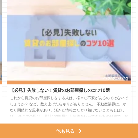
2024/6/23
【必見】失敗しない！賃貸のお部屋探しのコツ10選
これから賃貸のお部屋探しをする人は、様々な不安があるのではないで
しょうか？ など、数え上げたらキリがありません。 不動産業界は、か
なり閉鎖的な風潮があり、活きた情報にたどり着けないこともしばし
ば。 そこで今回は、累計400部屋以上契約を行ってきた私の目線で、お
部屋探しを失敗しない為のコツを解説します。 これからお部屋探しを
する人、お部屋探しをしているけどなかなか良いお部屋が見つからない
他も見る
人は必見です。 最後までご覧いただき、今後のお部屋探しに役立てて