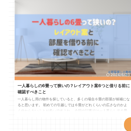
2024/6/23
一人暮らしの6畳って狭いの？レイアウト案6つと借りる前に
確認すべきこと
一人暮らし用の物件を探していると、多くの場合６畳の部屋が候補にな
ると思います。 初めての引越しでは６畳がどれくらいの広さなのかよ
く分からないことが多いですよね。 今回の記事では一人暮らしで６畳
は広いのか、狭いのか？ 部屋を借りる前に事前に確認すべきこと、６
畳の部屋にオススメのレイアウトについて分かりやすく解説します。
一人暮らしの6畳は狭い？ 一般的に一人暮らしの人は「ワンルーム」か