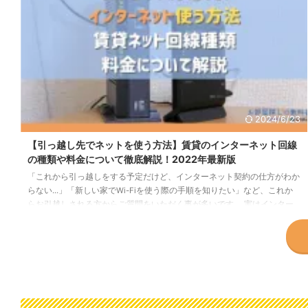
2024/6/23
【引っ越し先でネットを使う方法】賃貸のインターネット回線
の種類や料金について徹底解説！2022年最新版
「これから引っ越しをする予定だけど、インターネット契約の仕方がわか
らない...」「新しい家でWi-Fiを使う際の手順を知りたい」など、これか
らお引越しされる方からご質問をいただく事が多いです。 実はインター
ネットについては最初からを新居で使う場合は、場所や契約状況によっ
て、適切な対応をしなくてはなりません。 そこでこの記事では、引っ越
しする際のインターネットに関する手続きや流れについてを解説します。
新しいお家でもすぐにネットを使えるように、全体的な流れなど含めてし
っかり確認しておきましょう！ そしてこの ...