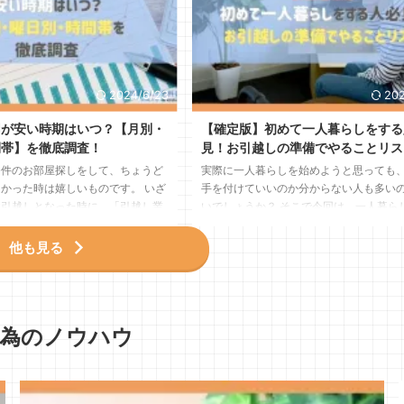
2024/6/23
202
用が安い時期はいつ？【月別・
【確定版】初めて一人暮らしをする
間帯】を徹底調査！
見！お引越しの準備でやることリス
条件のお部屋探しをして、ちょうど
実際に一人暮らしを始めようと思っても
かった時は嬉しいものです。 いざ
手を付けていいのか分からない人も多い
お引越しとなった時に、「引越し業
いでしょうか？ そこで今回は、一人暮ら
い？」や「引越し費用が安くなる時
際にやるべき準備リストをご紹介します。
」といった疑問をもつ人もいらっし
ら一人暮らしを始めようとしている人は
他も見る
でしょうか。 「新しいお部屋の引
後までご覧いただき参考にしてみてくださ
外と時間がなく、引越し業者を吟味
人暮らしスタートの2ヶ月前から当日まで
いうお客様も過去にいらっしゃいま
まずは、一人暮らしを始めるためのタイ
うに価格の見比べができず、費用が
ュールを覚えましょう。 すべての人のお
い為のノウハウ
動ける業者に依頼するしかない状況
当てはまるとは限りませんが、おおまか
ことも。 そうなる前に、お引越し
以下の通りです。 ①（2ヶ月～1ヶ月半前
ん ...
しておくべきお ...