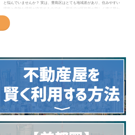
と悩んでいませんか？ 実は、豊島区はとても地域差があり、住みやすい
場所と危険な場所が存在するのです。 最近では区役所が新しく建て替わ
り、東池袋には大きな防災公園ができた一方、池袋駅前などの繁華街では
犯罪も多く古い建物が多く存在します。 この記事では、豊島区に3年住ん
でいた筆者が、豊島区はどんな街なのか、地域ごとの治安はどうなのかを
ご紹介します。 最後まで読んで、豊島区の安心して住める地域をみつけ
てくださいね！ 豊島区ってどんな街？ 東京の西 ...