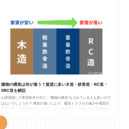
2024/6/23
建物の構造は何が違う？賃貸に多い木造・鉄骨造・RC造・
SRC造を解説
お部屋探しで希望条件の中に、“建物の構造”を入れている人も多いので
はないでしょうか？ 構造の違いにより、騒音トラブルの減少や電気代
節約に繋がる可能性があります。 そこで今回は、賃貸における建物の
構造について解説します。 まだお部屋探しを始めてなく、希望条件が
決まっていない人は、この記事を見て建物の構造による違いを覚えてお
くと、お部屋探しに役立つこと間違いなしです。 最後までご覧いただ