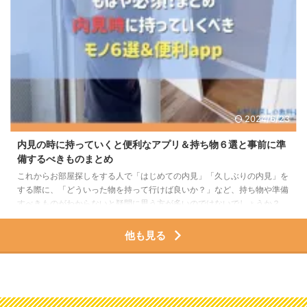
2024/6/23
内見の時に持っていくと便利なアプリ＆持ち物６選と事前に準
備するべきものまとめ
これからお部屋探しをする人で「はじめての内見」「久しぶりの内見」を
する際に、「どういった物を持って行けば良いか？」など、持ち物や準備
すべきものがわからないと疑問に思う方が多いのではないでしょうか？
結論から言うと、基本的には「内見の際に必須の持ち物はありません！」
なので、内見は手ぶらで行っても全く問題はありません。 ただ、「気に
他も見る
入る物件があればすぐにでも決めたい」という風に思っている人は、事前
に内見で確認しておいた方がポイントなどありますので、そういった確認
の抜け漏れをなくす為にも、スマホアプリやいくつ ...