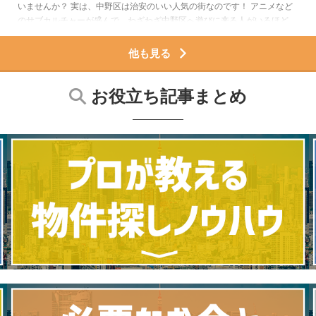
いませんか？ 実は、中野区は治安のいい人気の街なのです！ アニメなど
のサブカルチャーが盛んで、わざわざ中野区へ遊びに来る人がいるほど。
大きな防災公園や交番・警察署も多いので、安心して住めるのも中野区の
魅力でしょう。 最近は大規模な再開発が進められており、古くきたない
他も見る
街から新しい安心な街へと変化しているのです。 この記事では中野区に5
年住んでいた筆者が、中野区はどんな街なのか、地域ごとの治安はどうな
のかをご紹介します。 最後まで読むと、中野 ...
お役立ち記事まとめ