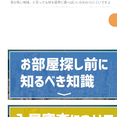
安が良い地域」と言っても何を基準に選べばいいかわかりにくいですよ
ね。 そこで注目したいのが「治安の見極めポイント」。気になる地域に
足を運び、 などを実際に見てみるのがよいでしょう。しかし、足を運ぶ
のが難しい人も多いはず。その場合は、地域の犯罪発生マップや口コミを
見て治安を見極めるのがおすすめです。 特に、犯罪発生率はぜひ参考に
してもらいたい見極めポイントです。 単なる犯罪発生件数だと、人口が
多いところは必然的に件数が多くなるのであまり参考に ...