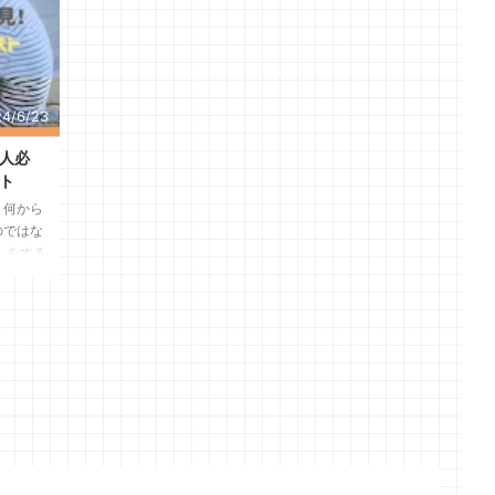
4/6/23
人必
ト
、何から
のではな
しをする
 これか
、ぜひ最
い。 一
の流れ
ムスケジ
引越しに
な流れは
）準備