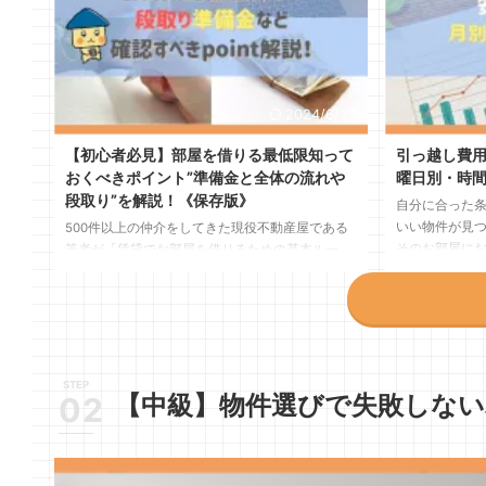
2024/6/23
【初心者必見】部屋を借りる最低限知って
引っ越し費
おくべきポイント”準備金と全体の流れや
曜日別・時
段取り”を解説！《保存版》
自分に合った
いい物件が見つ
500件以上の仲介をしてきた現役不動産屋である
そのお部屋に
筆者が「賃貸でお部屋を借りるための基本ルー
者はどこがい
ル〜本当は教えたくないお話」までを徹底解説。
期はあるの？
部屋探しのベストなタイミングと初期費用を安く
ゃるのではない
するポイントや必要経費について〜①物件を選ぶ
き渡しまで意
②内見に行く③気に入ったら入居申込
できない」と
④入居審査が始まる⑤審査通過後に入居日確定
した。 このよ
⑥初期費用のお支払い⑦契約書に署名・捺印〜
【中級】物件選びで失敗しな
高くても早く
仲介手数料０円の話は
に陥ってしまう
に関する知識を学