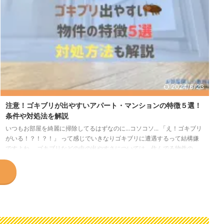
2024/6/23
注意！ゴキブリが出やすいアパート・マンションの特徴５選！
条件や対処法を解説
いつもお部屋を綺麗に掃除してるはずなのに...コソコソ... 「え！ゴキブリ
がいる！？！？！」 って感じでいきなりゴキブリに遭遇するって結構嫌
ですよね。 ゴキブリなどの虫の出やすさについては、住んでる物件の
「周辺環境」や「構造」などが大きく関わってきます。 この記事ではゴ
キブリが出やすいマンション・アパートの特徴とゴキブリに遭遇しないた
めの対策について解説していきます。最後まで読めばどのような環境のマ
ンション・アパートを選べばいいのか把握できる＆対策なども理解できま
すので、これから引越し予定の人や部屋探し ...