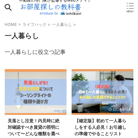
不動産の専門家が監修するwebメディア
HOME
>
ライフハック
>
一人暮らし
>
一人暮らし
一人暮らしに役立つ記事
2024/6/23
2024/6/23
見落とし注意！内見時に絶
【確定版】初めて一人暮ら
対確認すべき賃貸の照明に
しをする人必見！お引越し
ついて〜どんな種類を選べ
の準備でやることリスト