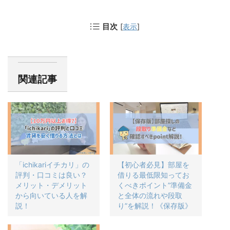
目次
[
表示
]
関連記事
「ichikariイチカリ」の
【初心者必見】部屋を
評判・口コミは良い？
借りる最低限知ってお
メリット・デメリット
くべきポイント”準備金
から向いている人を解
と全体の流れや段取
説！
り”を解説！《保存版》